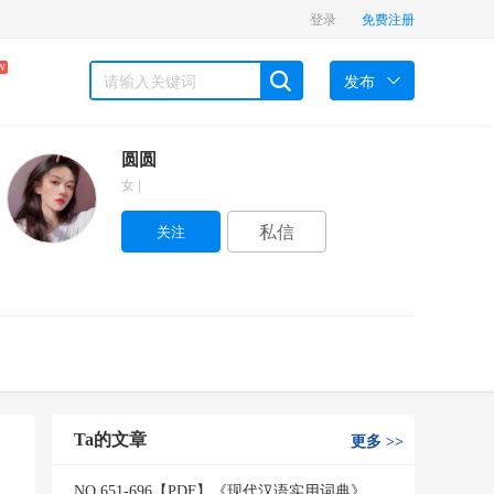
登录
免费注册
W
发布
圆圆
女 |
私信
Ta的文章
更多
>>
NO.651-696【PDF】《现代汉语实用词典》