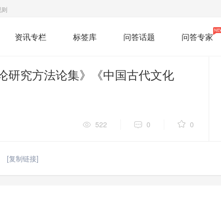
规则
NE
资讯专栏
标签库
问答话题
问答专家
古代文论研究方法论集》《中国古代文化
522
0
0
[复制链接]