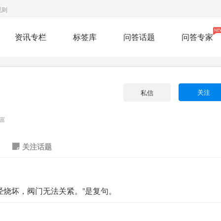
规则
NE
资讯专栏
标签库
问答话题
问答专家
关注
私信
富
关注话题
经烧坏，阀门无法关紧。”是复句。