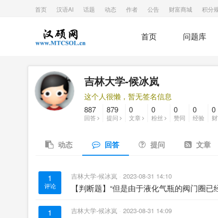
首页
汉语AI
话题
动态
作者
公告
财富商城
积分
首页
问题库
吉林大学-候冰岚
这个人很懒，暂无签名信息
887
879
0
0
0
0
0
回答
提问
文章
粉丝
赞同
经验
财
动态
回答
提问
文章
吉林大学-候冰岚
2023-08-31 14:10
1
评论
【判断题】“但是由于液化气瓶的阀门圈已
吉林大学-候冰岚
2023-08-31 14:09
1