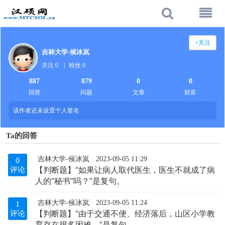
+关注
吉林大学-候冰岚
关注 0
|
粉丝 0
887
879
0
0
回答
问题
文章
财富
该作者还未设置个人签名
Ta的回答
吉林大学-候冰岚
2023-09-05 11:29
0
【判断题】“如果让病人取代医生，医生不就成了病
评论
人的“秘书”吗？”是复句。
吉林大学-候冰岚
2023-09-05 11:24
1
【判断题】“由于交通不便、经济落后，山区小学教
评论
育存在很多困难。”是复句。