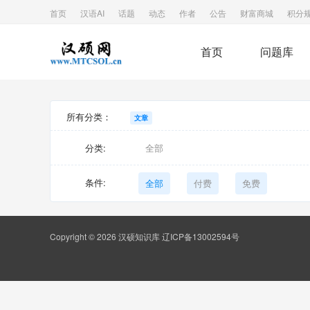
首页
汉语AI
话题
动态
作者
公告
财富商城
积分
首页
问题库
所有分类：
文章
分类:
全部
条件:
全部
付费
免费
Copyright © 2026 汉硕知识库
辽ICP备13002594号